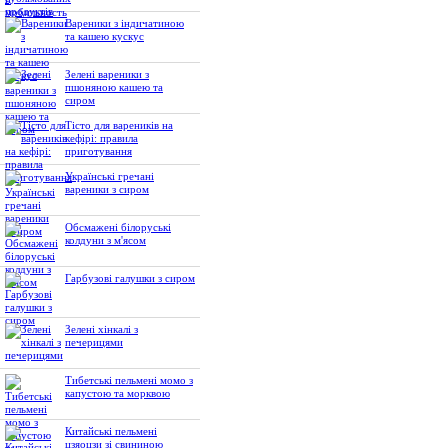
Вареники з індичатиною
та кашею кускус
Зелені вареники з
пшоняною кашею та
сиром
Тісто для вареників на
кефірі: правила
приготування
Українські гречані
вареники з сиром
Обсмажені білоруські
колдуни з м'ясом
Гарбузові галушки з сиром
Зелені хінкалі з
печерицями
Тибетські пельмені момо з
капустою та морквою
Китайські пельмені
цзяоцзи зі свининою