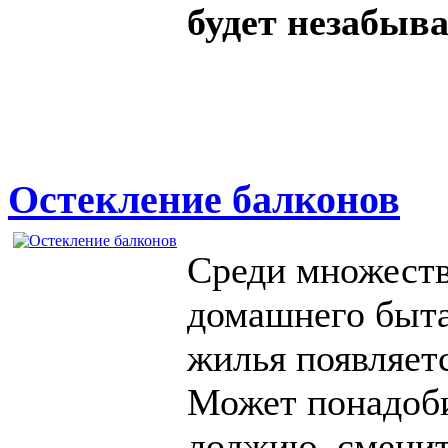
будет незабыв
Остекление балконов
Среди множеств
домашнего быта
жилья появляет
Может понадоби
лоджию, сменит