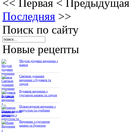
<<
Первая
<
Предыдущая
Последняя
>>
Поиск по сайту
Новые рецепты
Медові різдвяні вареники з
маком
Святкові домашні
вареники з буряком та
сиром
Бурякові вареники з
гречаною кашею та сиром
Цільнозернові вареники з
капустою та грибами
Вареники з гречаною
кашею та бринзою