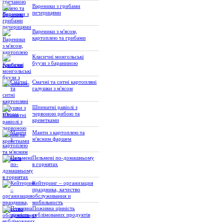
Вареники з грибами
печерицями
Вареники з м'ясом,
картоплею та грибами
Класичні монгольські
буузи з бараниною
Смачні та ситні картопляні
галушки з м'ясом
Шпинатні равіолі з
червоною рибою та
креветками
Манти з картоплею та
м'ясним фаршем
Пельмені по-домашньому
в горнятах
Кейтеринг – организация
праздника, качество
обслуживания и
мобильность
Поживна цінність
сублімованих продуктів