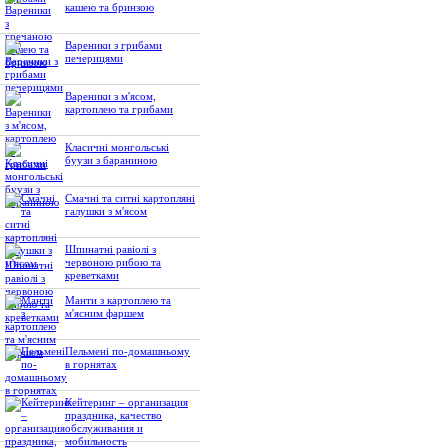
кашею та бринзою
Вареники з грибами
печерицями
Вареники з м'ясом,
картоплею та грибами
Класичні монгольські
буузи з бараниною
Смачні та ситні картопляні
галушки з м'ясом
Шпинатні равіолі з
червоною рибою та
креветками
Манти з картоплею та
м'ясним фаршем
Пельмені по-домашньому
в горнятах
Кейтеринг – организация
праздника, качество
обслуживания и
мобильность