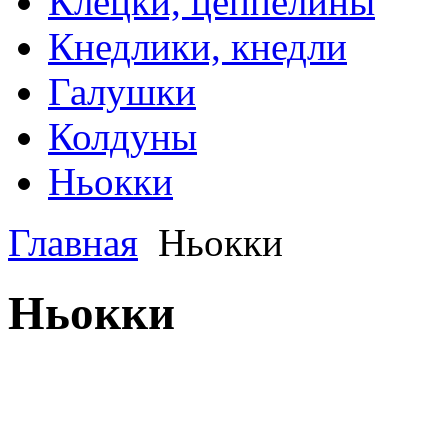
Клецки, цеппелины
Кнедлики, кнедли
Галушки
Колдуны
Ньокки
Главная
Ньокки
Ньокки