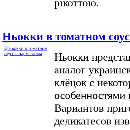
рікоттою.
Ньокки в томатном соус
Ньокки предста
аналог украинс
клёцок с некот
особенностями 
Вариантов приг
деликатесов из