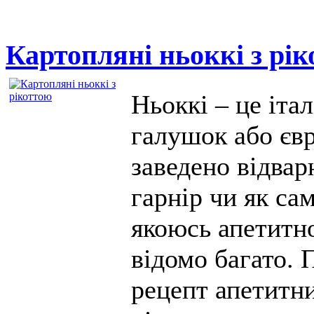
Картопляні ньоккі з рі
Ньоккі – це іта
галушок або євр
заведено відвар
гарнір чи як сам
якоюсь апетитн
відомо багато. 
рецепт апетитни