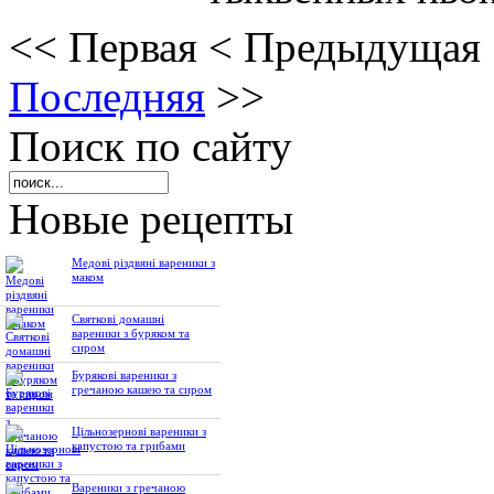
<<
Первая
<
Предыдущая
Последняя
>>
Поиск по сайту
Новые рецепты
Медові різдвяні вареники з
маком
Святкові домашні
вареники з буряком та
сиром
Бурякові вареники з
гречаною кашею та сиром
Цільнозернові вареники з
капустою та грибами
Вареники з гречаною