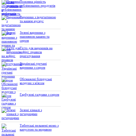
Поживна цінність
сублімованих продуктів
Вареники з індичатиною
та кашею кускус
Зелені вареники з
пшоняною кашею та
сиром
Тісто для вареників на
кефірі: правила
приготування
Українські гречані
вареники з сиром
Обсмажені білоруські
колдуни з м'ясом
Гарбузові галушки з сиром
Зелені хінкалі з
печерицями
Тибетські пельмені момо з
капустою та морквою