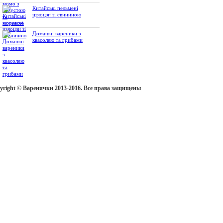
Китайські пельмені
цзяоцзи зі свининою
Домашні вареники з
квасолею та грибами
yright © Варенички 2013-2016. Все права защищены