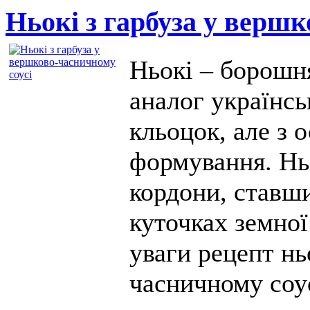
Ньокі з гарбуза у вершк
Ньокі – борошня
аналог українсь
кльоцок, але з
формування. Нь
кордони, ставш
куточках земної
уваги рецепт нь
часничному соус