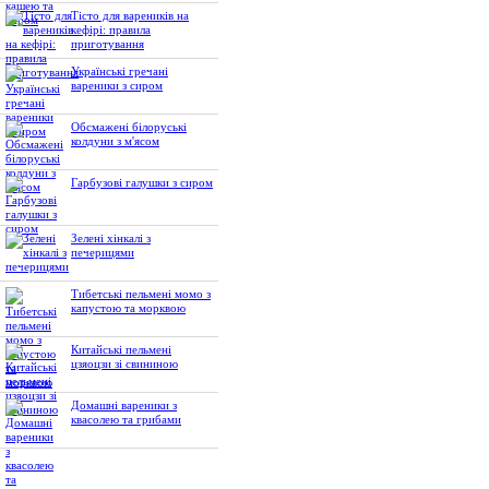
Тісто для вареників на
кефірі: правила
приготування
Українські гречані
вареники з сиром
Обсмажені білоруські
колдуни з м'ясом
Гарбузові галушки з сиром
Зелені хінкалі з
печерицями
Тибетські пельмені момо з
капустою та морквою
Китайські пельмені
цзяоцзи зі свининою
Домашні вареники з
квасолею та грибами