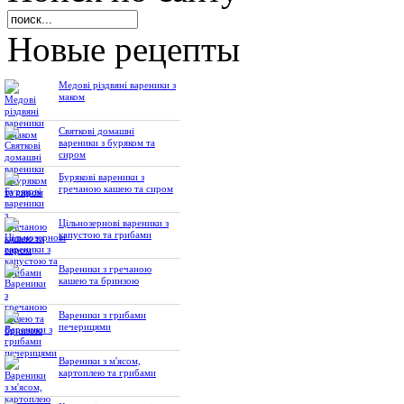
Новые рецепты
Медові різдвяні вареники з
маком
Святкові домашні
вареники з буряком та
сиром
Бурякові вареники з
гречаною кашею та сиром
Цільнозернові вареники з
капустою та грибами
Вареники з гречаною
кашею та бринзою
Вареники з грибами
печерицями
Вареники з м'ясом,
картоплею та грибами