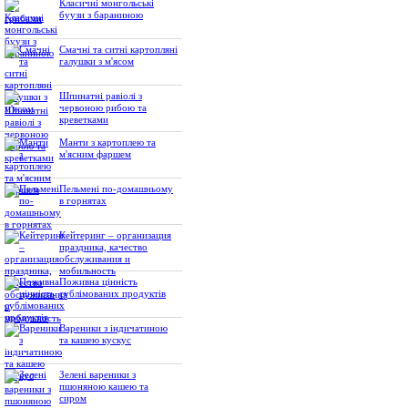
Класичні монгольські
буузи з бараниною
Смачні та ситні картопляні
галушки з м'ясом
Шпинатні равіолі з
червоною рибою та
креветками
Манти з картоплею та
м'ясним фаршем
Пельмені по-домашньому
в горнятах
Кейтеринг – организация
праздника, качество
обслуживания и
мобильность
Поживна цінність
сублімованих продуктів
Вареники з індичатиною
та кашею кускус
Зелені вареники з
пшоняною кашею та
сиром