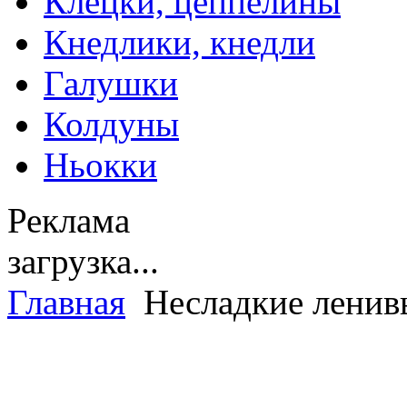
Клецки, цеппелины
Кнедлики, кнедли
Галушки
Колдуны
Ньокки
Реклама
загрузка...
Главная
Несладкие ленив