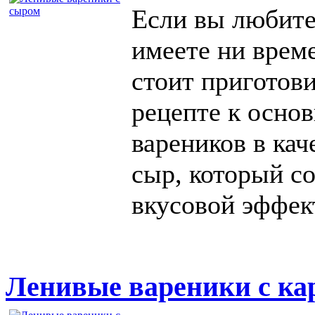
Если вы любите 
имеете ни време
стоит приготов
рецепте к осно
вареников в кач
сыр, который с
вкусовой эффек
Ленивые вареники с к