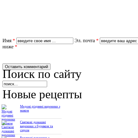
Имя
*
Эл. почта
*
ниже
*
Поиск по сайту
Новые рецепты
Медові різдвяні вареники з
маком
Святкові домашні
вареники з буряком та
сиром
Бурякові вареники з