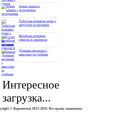
Зелені хінкалі з
печерицями
Тибетські пельмені момо з
капустою та морквою
Китайські пельмені
цзяоцзи зі свининою
Домашні вареники з
квасолею та грибами
Интересное
загрузка...
yright © Варенички 2013-2016. Все права защищены