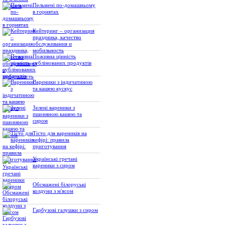
Пельмені по-домашньому
в горнятах
Кейтеринг – организация
праздника, качество
обслуживания и
мобильность
Поживна цінність
сублімованих продуктів
Вареники з індичатиною
та кашею кускус
Зелені вареники з
пшоняною кашею та
сиром
Тісто для вареників на
кефірі: правила
приготування
Українські гречані
вареники з сиром
Обсмажені білоруські
колдуни з м'ясом
Гарбузові галушки з сиром