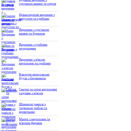
гречаною кашею та сиром
Цільнозернові вареники з
капустою та грибами
Вареники з гречаною
кашею та бринзою
Вареники з грибами
печерицями
Вареники з м'ясом,
картоплею та грибами
Класичні монгольські
буузи з бараниною
Смачні та ситні картопляні
галушки з м'ясом
Шпинатні равіолі з
червоною рибою та
креветками
Манти з картоплею та
м'ясним фаршем