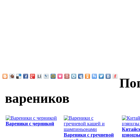
По
вареников
Вареники с черникой
Китайс
Вареники с гречневой
цзяоцз