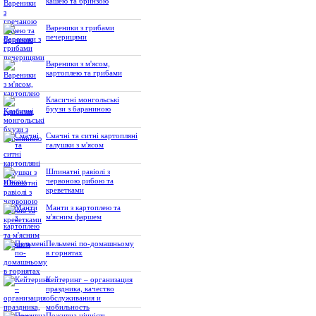
кашею та бринзою
Вареники з грибами
печерицями
Вареники з м'ясом,
картоплею та грибами
Класичні монгольські
буузи з бараниною
Смачні та ситні картопляні
галушки з м'ясом
Шпинатні равіолі з
червоною рибою та
креветками
Манти з картоплею та
м'ясним фаршем
Пельмені по-домашньому
в горнятах
Кейтеринг – организация
праздника, качество
обслуживания и
мобильность
Поживна цінність