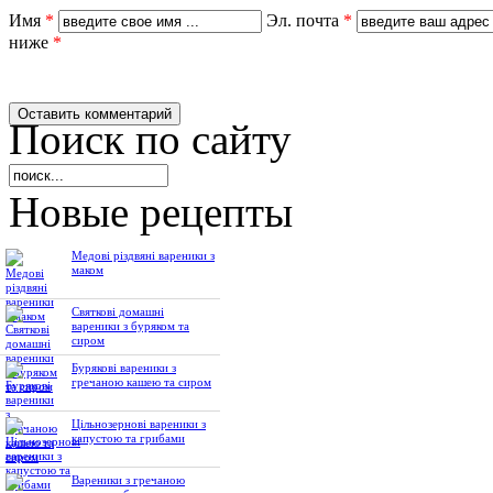
Имя
*
Эл. почта
*
ниже
*
Поиск по сайту
Новые рецепты
Медові різдвяні вареники з
маком
Святкові домашні
вареники з буряком та
сиром
Бурякові вареники з
гречаною кашею та сиром
Цільнозернові вареники з
капустою та грибами
Вареники з гречаною