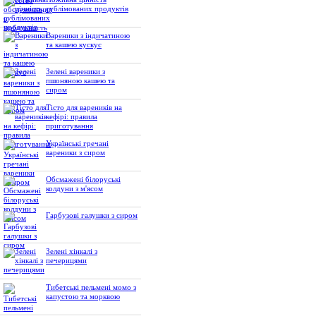
сублімованих продуктів
Вареники з індичатиною
та кашею кускус
Зелені вареники з
пшоняною кашею та
сиром
Тісто для вареників на
кефірі: правила
приготування
Українські гречані
вареники з сиром
Обсмажені білоруські
колдуни з м'ясом
Гарбузові галушки з сиром
Зелені хінкалі з
печерицями
Тибетські пельмені момо з
капустою та морквою