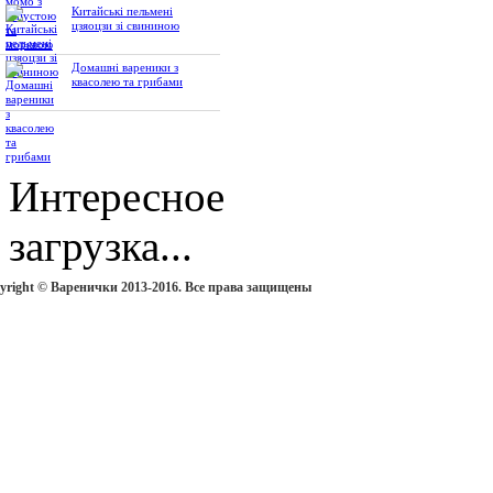
Китайські пельмені
цзяоцзи зі свининою
Домашні вареники з
квасолею та грибами
Интересное
загрузка...
yright © Варенички 2013-2016. Все права защищены