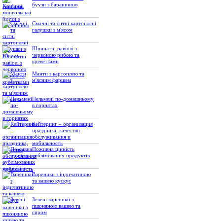
буузи з бараниною
Смачні та ситні картопляні
галушки з м'ясом
Шпинатні равіолі з
червоною рибою та
креветками
Манти з картоплею та
м'ясним фаршем
Пельмені по-домашньому
в горнятах
Кейтеринг – организация
праздника, качество
обслуживания и
мобильность
Поживна цінність
сублімованих продуктів
Вареники з індичатиною
та кашею кускус
Зелені вареники з
пшоняною кашею та
сиром