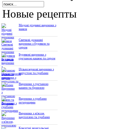
Новые рецепты
Медові різдвяні вареники з
маком
Святкові домашні
вареники з буряком та
сиром
Бурякові вареники з
гречаною кашею та сиром
Цільнозернові вареники з
капустою та грибами
Вареники з гречаною
кашею та бринзою
Вареники з грибами
печерицями
Вареники з м'ясом,
картоплею та грибами
Класичні монгольські