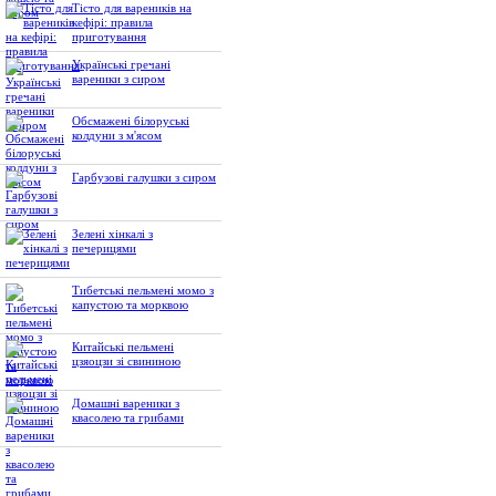
Тісто для вареників на
кефірі: правила
приготування
Українські гречані
вареники з сиром
Обсмажені білоруські
колдуни з м'ясом
Гарбузові галушки з сиром
Зелені хінкалі з
печерицями
Тибетські пельмені момо з
капустою та морквою
Китайські пельмені
цзяоцзи зі свининою
Домашні вареники з
квасолею та грибами