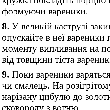
кружка покладіть порцію 
формуючи вареники.
8
.
У великій каструлі заки
опускайте в неї вареники 
моменту випливання на по
від товщини тіста вареник
9.
Поки вареники варяться,
чи смалець. На розігріто
нарізану цибулю до золоти
сковороду з вогню.