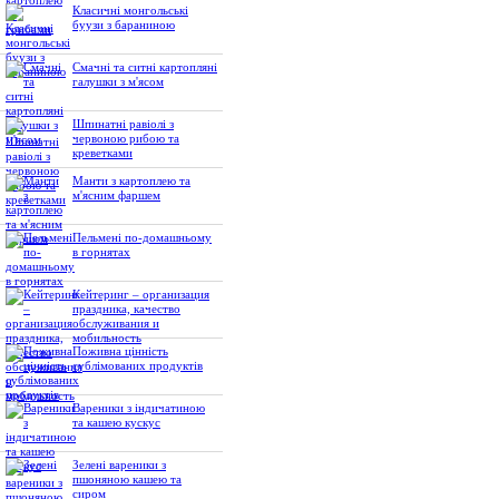
Класичні монгольські
буузи з бараниною
Смачні та ситні картопляні
галушки з м'ясом
Шпинатні равіолі з
червоною рибою та
креветками
Манти з картоплею та
м'ясним фаршем
Пельмені по-домашньому
в горнятах
Кейтеринг – организация
праздника, качество
обслуживания и
мобильность
Поживна цінність
сублімованих продуктів
Вареники з індичатиною
та кашею кускус
Зелені вареники з
пшоняною кашею та
сиром