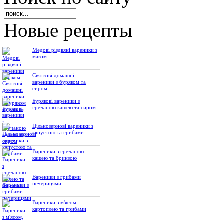
Новые рецепты
Медові різдвяні вареники з
маком
Святкові домашні
вареники з буряком та
сиром
Бурякові вареники з
гречаною кашею та сиром
Цільнозернові вареники з
капустою та грибами
Вареники з гречаною
кашею та бринзою
Вареники з грибами
печерицями
Вареники з м'ясом,
картоплею та грибами