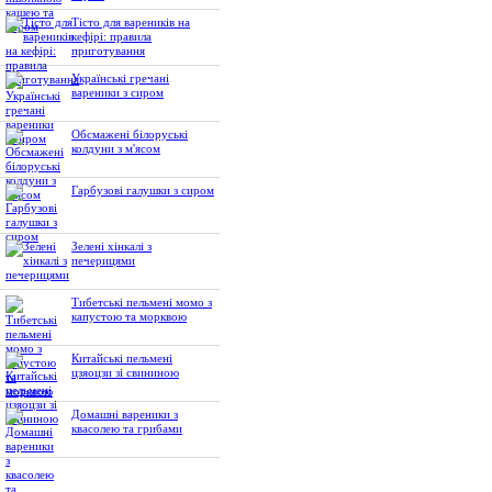
Тісто для вареників на
кефірі: правила
приготування
Українські гречані
вареники з сиром
Обсмажені білоруські
колдуни з м'ясом
Гарбузові галушки з сиром
Зелені хінкалі з
печерицями
Тибетські пельмені момо з
капустою та морквою
Китайські пельмені
цзяоцзи зі свининою
Домашні вареники з
квасолею та грибами