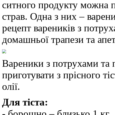
ситного продукту можна п
страв. Одна з них – варен
рецепт вареників з потру
домашньої трапези та апе
Вареники з потрухами та
приготувати з прісного тіс
олії.
Для тіста:
- борошно – близько 1 кг