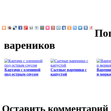
По
вареников
Картачи с олениной
Сытные вареники с
Вареник
под острым соусом
капустой
и морк
Оставить комментарий