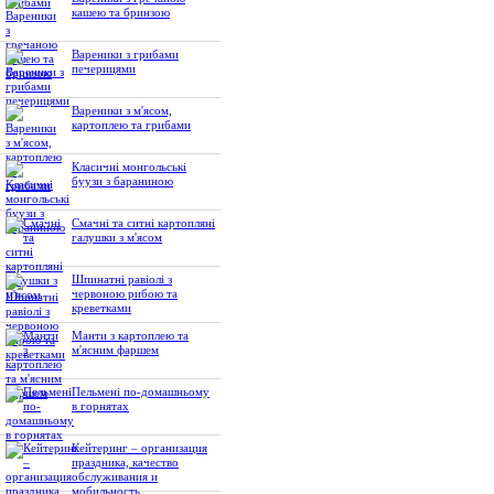
кашею та бринзою
Вареники з грибами
печерицями
Вареники з м'ясом,
картоплею та грибами
Класичні монгольські
буузи з бараниною
Смачні та ситні картопляні
галушки з м'ясом
Шпинатні равіолі з
червоною рибою та
креветками
Манти з картоплею та
м'ясним фаршем
Пельмені по-домашньому
в горнятах
Кейтеринг – организация
праздника, качество
обслуживания и
мобильность