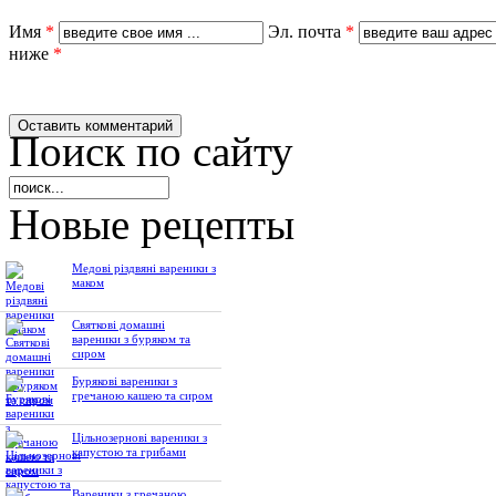
Имя
*
Эл. почта
*
ниже
*
Поиск по сайту
Новые рецепты
Медові різдвяні вареники з
маком
Святкові домашні
вареники з буряком та
сиром
Бурякові вареники з
гречаною кашею та сиром
Цільнозернові вареники з
капустою та грибами
Вареники з гречаною