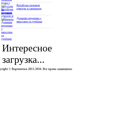
Китайські пельмені
цзяоцзи зі свининою
Домашні вареники з
квасолею та грибами
Интересное
загрузка...
yright © Варенички 2013-2016. Все права защищены