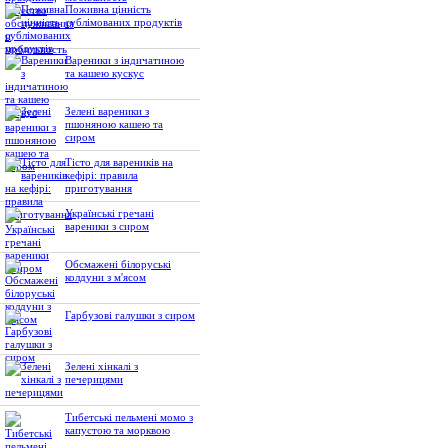
Поживна цінність
сублімованих продуктів
Вареники з індичатиною
та кашею кускус
Зелені вареники з
пшоняною кашею та
сиром
Тісто для вареників на
кефірі: правила
приготування
Українські гречані
вареники з сиром
Обсмажені білоруські
колдуни з м'ясом
Гарбузові галушки з сиром
Зелені хінкалі з
печерицями
Тибетські пельмені момо з
капустою та морквою